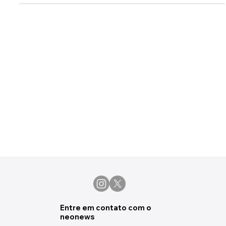
Pop
Conheça 6 filmes de Natal para ver na
Netflix com a chegada das festas de fim
de ano
Entre em contato com o
neonews