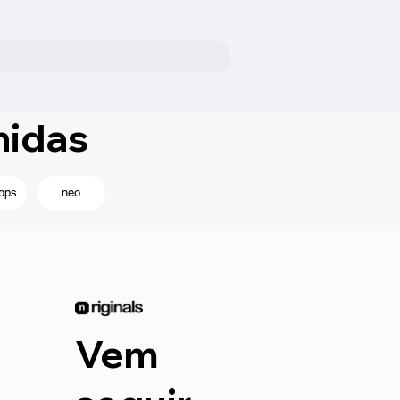
nidas
ops
neo
Vem