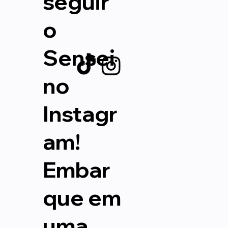
seguir
o
Sensei
no
Instagr
am!
Embar
que em
uma