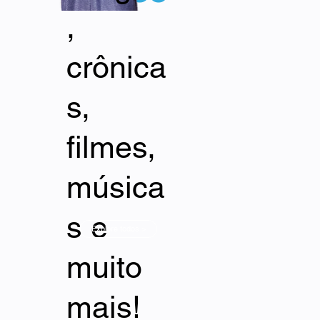
,
crônica
s,
filmes,
música
s e
Explore todos >
muito
mais!