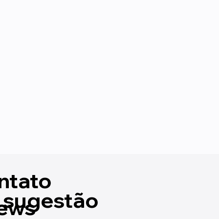
ntato
 sugestão
ews