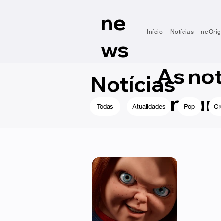
ne
Início
Notícias
neOrig
ws
As no
Notícias
em um 
Todas
Atualidades
Pop
Cr