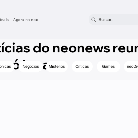
inals
Agora na neo
tícias do neonews reu
só lugar.
ônicas
Negócios
Mistérios
Críticas
Games
neoDr